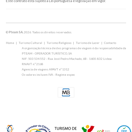
Este contrato está sujeito à Lei portuguesa e legislação em vigor.
©
Pteam SA.
2026. Todos os direitos reservados.
Home
|
Turismo Cultural
|
Turismo Religioso
|
Turismo de Lazer
|
Contacto
A organização técnica destes programas de viagem é da responsabilidade da
PTEAM - OPERADOR TURÍSTICO, SA
NIF: 503 534 552 - Rua José Pedro Machado, 6B - 1600-832 Lisboa
RNAVT n.º 2168
Agencia de viagens APAVT nº 1312
Os valores incluem IVA - Regime espec