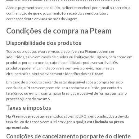
Após o pagamento ser concluído, o cliente receberá por e-mail ou correio, a
confirmação de que o pagamento foi recebido s sendo a fatura
correspondente enviada no mês da viagem.
Condições de compra na
Pteam
Disponibilidade dos produtos
Todos os produtos e/ou serviços disponíveis na
Pteam
podem ser
adquiridos, salvo em casos de quebra ou limitação de lugares, bem como em
produtos por encomenda, cuja disponibilidade pode ser variável. Os
produtos podem ficar indisponíveis sem aviso prévio, mas, nestas
circunstâncias, serão devidamente identificados na
Pteam
.
Em caso de o produto deixar de estar disponível após a compra ter sido
concluída, a
Pteam
compromete-se a contactar o cliente, por contacto
telefónico ou e-mail, com a maior brevidade possível de forma a agilizar o
processo junto do mesmo.
Taxas e impostos
Na
Pteam
os preços apresentados são em EURO, sendo aplicadas a devida
taxa de IVA de acordo com a lei em vigor, a qual
já está incluída no preço
apresentado.
Condições de cancelamento por parte do cliente