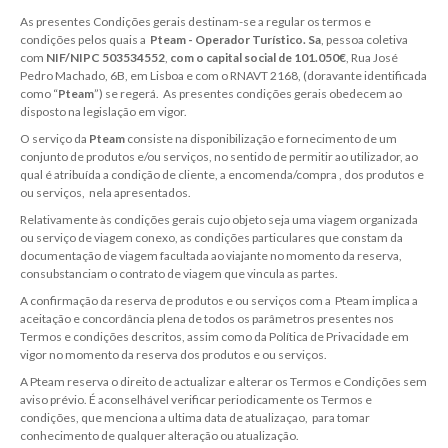
As presentes Condições gerais destinam-se a regular os termos e
condições pelos quais a
Pteam - Operador Turístico. Sa
, pessoa coletiva
com
NIF/NIPC 503534552
,
com o capital social de 101.050€
, Rua José
Pedro Machado, 6B, em Lisboa e com o RNAVT 2168, (doravante identificada
como “
Pteam
”) se regerá. As presentes condições gerais obedecem ao
disposto na legislação em vigor.
O serviço da
Pteam
consiste na disponibilização e fornecimento de um
conjunto de produtos e/ou serviços, no sentido de permitir ao utilizador, ao
qual é atribuída a condição de cliente, a encomenda/compra , dos produtos e
ou serviços, nela apresentados.
Relativamente às condições gerais cujo objeto seja uma viagem organizada
ou serviço de viagem conexo, as condições particulares que constam da
documentação de viagem facultada ao viajante no momento da reserva,
consubstanciam o contrato de viagem que vincula as partes.
A confirmação da reserva de produtos e ou serviços com a Pteam implica a
aceitação e concordância plena de todos os parâmetros presentes nos
Termos e condições descritos, assim como da Política de Privacidade em
vigor no momento da reserva dos produtos e ou serviços.
A Pteam reserva o direito de actualizar e alterar os Termos e Condições sem
aviso prévio. É aconselhável verificar periodicamente os Termos e
condições, que menciona a ultima data de atualizaçao, para tomar
conhecimento de qualquer alteração ou atualização.