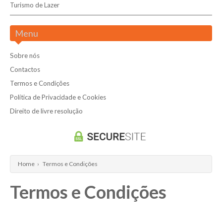
Programas de 6 a 8 Dias
Turismo de Lazer
Programas até 5 dias
Programas com mais de 8 Dias
Pesquisar
Programas de 6 a 8 dias
Menu
Programas com mais de 8 dias
Sobre nós
Contactos
Termos e Condições
Política de Privacidade e Cookies
Direito de livre resolução
Home
›
Termos e Condições
Termos e Condições