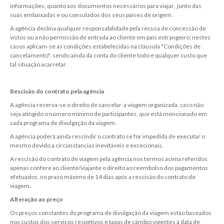
informações, quanto aos documentos necessários para viajar, junto das
suas embaixadas e ou consulados dos seus países de origem.
A agência declina qualquer responsabilidade pela recusa de concessão de
vistos ou a não permissão de entrada ao cliente em país estrangeiro; nestes
casos aplicam-se as condições estabelecidas na cláusula "Condições de
cancelamento", sendo ainda da conta do cliente todo e qualquer custo que
tal situação acarretar.
Rescisão do contrato pela agência
A agência reserva-se o direito de cancelar a viagem organizada, caso não
seja atingido o número mínimo de participantes, que está mencionado em
cada programa de divulgação da viagem.
A agência poderá ainda rescindir o contrato se for impedida de executar o
mesmo devido a circunstancias inevitáveis e excecionais.
A rescisão do contrato de viagem pela agência nos termos acima referidos
apenas confere ao cliente/viajante o direito ao reembolso dos pagamentos
efetuados, no prazo máximo de 14 dias após a rescisão do contrato de
viagem.
Alteração ao preço
Os preços constantes do programa de divulgação da viagem estão baseados
nos custos dos serviços respetivos e taxas de câmbio vigentes à data de