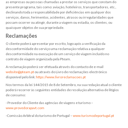
as empresas ou pessoas chamadas a prestar os serviços que constam do
presente programa, tais como: aviação, hoteleiros, transportadores, etc.,
declinando toda a responsabilidade por deficiências em qualquer dos
serviços, danos, ferimentos, acidentes, atrasos ou irregularidades que
possam ocorrer ou atingir, durante a viagem ou estadia, os clientes, ou
quaisquer objetos de sua propriedade.
Reclamações
O cliente poderá apresentar por escrito, logo após a verificação da
desconformidade do serviço uma reclamação relativa a qualquer
desconformidade na execução de um serviço de viagem incluído no
contrato de viagem organizada pela Pteam.
A reclamação poderá ser efetuada através do contacto de e-mail
website@pteam.pt
ou através do Livro de reclamações electrónico
disponível pelo link:
https://www.livroreclamacoes.pt
Nos termos da lei 144/2015 de 8 de Setembro, na sua redação atual o cliente
poderá recorrer às seguintes entidades de resolução alternativa de litígios
de consumo:
- Provedor do Cliente das agências de viagens e turismo –
www.provedorapavt.com
-Comissão Arbitral do turismo de Portugal –
www.turismodeportugal.pt